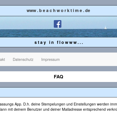
www . b e a c h w o r k t i m e . de
s t a y i n f l o w w w . . .
akt
Datenschutz
Impressum
FAQ
erfassungs App. D.h. deine Stempelungen und Einstellungen werden imme
dann mit deinem Benutzer und deiner Mailadresse entsprechend verkn